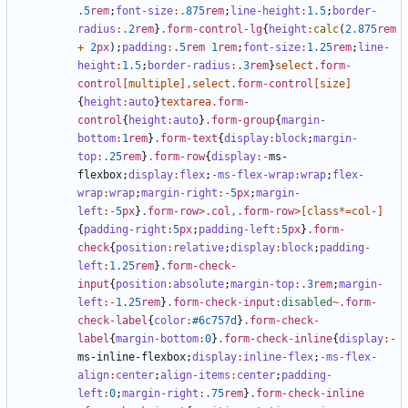
.5
rem
;
font-size
:
.875
rem
;
line-height
:
1
.5
;
border-
radius
:
.2
rem
}
.form-control-lg
{
height
:
calc
(
2
.875
rem
+
2
px
);
padding
:
.5
rem
1
rem
;
font-size
:
1
.25
rem
;
line-
height
:
1
.5
;
border-radius
:
.3
rem
}
select
.form-
control
[
multiple
],
select
.form-control
[
size
]
{
height
:
auto
}
textarea
.form-
control
{
height
:
auto
}
.form-group
{
margin-
bottom
:
1
rem
}
.form-text
{
display
:
block
;
margin-
top
:
.25
rem
}
.form-row
{
display
:-
ms-
flexbox
;
display
:
flex
;
-ms-flex-wrap
:
wrap
;
flex-
wrap
:
wrap
;
margin-right
:-
5
px
;
margin-
left
:-
5
px
}
.form-row
>
.col
,
.form-row
>[
class
*=
col-
]
{
padding-right
:
5
px
;
padding-left
:
5
px
}
.form-
check
{
position
:
relative
;
display
:
block
;
padding-
left
:
1
.25
rem
}
.form-check-
input
{
position
:
absolute
;
margin-top
:
.3
rem
;
margin-
left
:-
1
.25
rem
}
.form-check-input
:disabled
~
.form-
check-label
{
color
:
#6c757d
}
.form-check-
label
{
margin-bottom
:
0
}
.form-check-inline
{
display
:-
ms-inline-flexbox
;
display
:
inline-flex
;
-ms-flex-
align
:
center
;
align-items
:
center
;
padding-
left
:
0
;
margin-right
:
.75
rem
}
.form-check-inline