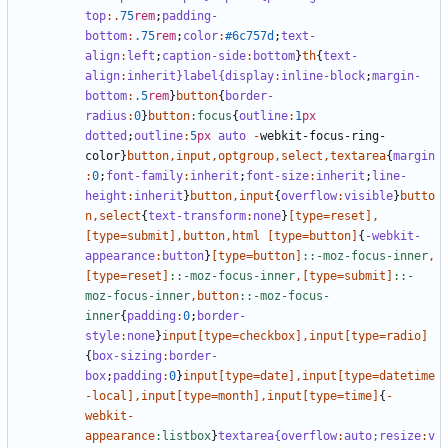
top
:.
75
rem
;
padding-
bottom
:
.75
rem
;
color
:
#6c757d
;
text-
align
:
left
;
caption-side
:
bottom
}
th
{
text-
align
:
inherit
}label{display
:
inline-block
;
margin-
bottom
:
.5
rem
}
button
{
border-
radius
:
0
}
button
:focus
{
outline
:
1
px
dotted
;
outline
:
5
px
auto
-
webkit-focus-ring-
color
}
button
,
input
,
optgroup
,
select
,
textarea
{
margin
:
0
;
font-family
:
inherit
;
font-size
:
inherit
;
line-
height
:
inherit
}
button
,
input
{
overflow
:
visible
}
butto
n
,
select
{
text-transform
:
none
}
[
type
=
reset
],
[
type
=
submit
],
button
,
html
[
type
=
button
]
{
-webkit-
appearance
:
button
}
[
type
=
button
]
::-moz-focus-inner
,
[
type
=
reset
]
::-moz-focus-inner
,[
type
=
submit
]
::-
moz-focus-inner
,
button
::-moz-focus-
inner
{
padding
:
0
;
border-
style
:
none
}
input
[
type
=
checkbox
],
input
[
type
=
radio
]
{
box-sizing
:
border-
box
;
padding
:
0
}
input
[
type
=
date
],
input
[
type
=
datetime
-local
],
input
[
type
=
month
],
input
[
type
=
time
]
{
-
webkit-
appearance
:listbox
}
textarea{overflow
:
auto;
resize
:
v