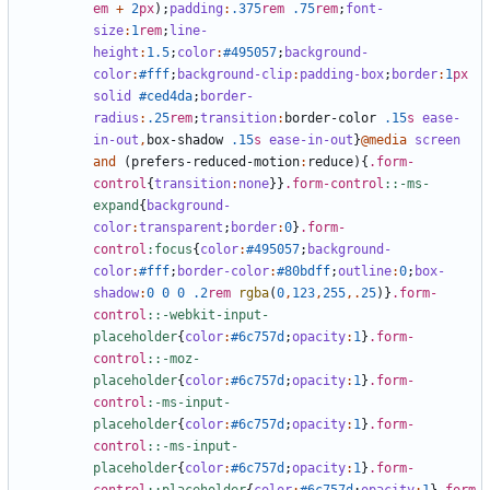
em
+
2
px
);
padding
:
.375
rem
.75
rem
;
font-
size
:
1
rem
;
line-
height
:
1
.5
;
color
:
#495057
;
background-
color
:
#fff
;
background-clip
:
padding-box
;
border
:
1
px
solid
#ced4da
;
border-
radius
:
.25
rem
;
transition
:
border-color
.15
s
ease-
in-out
,
box-shadow
.15
s
ease-in-out
}
@media
screen
and
(
prefers-reduced-motion
:
reduce
){
.form-
control
{
transition
:
none
}}
.form-control
::-ms-
expand
{
background-
color
:
transparent
;
border
:
0
}
.form-
control
:focus
{
color
:
#495057
;
background-
color
:
#fff
;
border-color
:
#80bdff
;
outline
:
0
;
box-
shadow
:
0
0
0
.2
rem
rgba
(
0
,
123
,
255
,.
25
)}
.form-
control
::-webkit-input-
placeholder
{
color
:
#6c757d
;
opacity
:
1
}
.form-
control
::-moz-
placeholder
{
color
:
#6c757d
;
opacity
:
1
}
.form-
control
:-ms-input-
placeholder
{
color
:
#6c757d
;
opacity
:
1
}
.form-
control
::-ms-input-
placeholder
{
color
:
#6c757d
;
opacity
:
1
}
.form-