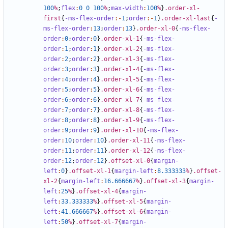
100
%
;
flex
:
0
0
100
%
;
max-width
:
100
%
}
.order-xl-
first
{
-ms-flex-order
:-
1
;
order
:-
1
}
.order-xl-last
{
-
ms-flex-order
:
13
;
order
:
13
}
.order-xl-0
{
-ms-flex-
order
:
0
;
order
:
0
}
.order-xl-1
{
-ms-flex-
order
:
1
;
order
:
1
}
.order-xl-2
{
-ms-flex-
order
:
2
;
order
:
2
}
.order-xl-3
{
-ms-flex-
order
:
3
;
order
:
3
}
.order-xl-4
{
-ms-flex-
order
:
4
;
order
:
4
}
.order-xl-5
{
-ms-flex-
order
:
5
;
order
:
5
}
.order-xl-6
{
-ms-flex-
order
:
6
;
order
:
6
}
.order-xl-7
{
-ms-flex-
order
:
7
;
order
:
7
}
.order-xl-8
{
-ms-flex-
order
:
8
;
order
:
8
}
.order-xl-9
{
-ms-flex-
order
:
9
;
order
:
9
}
.order-xl-10
{
-ms-flex-
order
:
10
;
order
:
10
}
.order-xl-11
{
-ms-flex-
order
:
11
;
order
:
11
}
.order-xl-12
{
-ms-flex-
order
:
12
;
order
:
12
}
.offset-xl-0
{
margin-
left
:
0
}
.offset-xl-1
{
margin-left
:
8
.333333
%
}
.offset-
xl-2
{
margin-left
:
16
.666667
%
}
.offset-xl-3
{
margin-
left
:
25
%
}
.offset-xl-4
{
margin-
left
:
33
.333333
%
}
.offset-xl-5
{
margin-
left
:
41
.666667
%
}
.offset-xl-6
{
margin-
left
:
50
%
}
.offset-xl-7
{
margin-