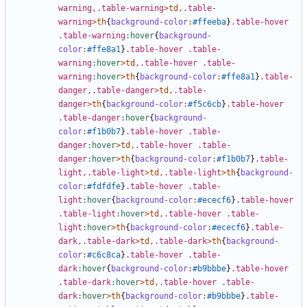
warning
,
.table-warning
>
td
,
.table-
warning
>
th
{
background-color
:
#ffeeba
}
.table-hover
.table-warning
:hover
{
background-
color
:
#ffe8a1
}
.table-hover
.table-
warning
:hover
>
td
,
.table-hover
.table-
warning
:hover
>
th
{
background-color
:
#ffe8a1
}
.table-
danger
,
.table-danger
>
td
,
.table-
danger
>
th
{
background-color
:
#f5c6cb
}
.table-hover
.table-danger
:hover
{
background-
color
:
#f1b0b7
}
.table-hover
.table-
danger
:hover
>
td
,
.table-hover
.table-
danger
:hover
>
th
{
background-color
:
#f1b0b7
}
.table-
light
,
.table-light
>
td
,
.table-light
>
th
{
background-
color
:
#fdfdfe
}
.table-hover
.table-
light
:hover
{
background-color
:
#ececf6
}
.table-hover
.table-light
:hover
>
td
,
.table-hover
.table-
light
:hover
>
th
{
background-color
:
#ececf6
}
.table-
dark
,
.table-dark
>
td
,
.table-dark
>
th
{
background-
color
:
#c6c8ca
}
.table-hover
.table-
dark
:hover
{
background-color
:
#b9bbbe
}
.table-hover
.table-dark
:hover
>
td
,
.table-hover
.table-
dark
:hover
>
th
{
background-color
:
#b9bbbe
}
.table-