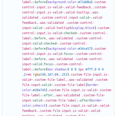
label
::before
{
background-color
:
#71dd8a
}
.custom-
control-input.is-valid
~
.valid-feedback
,
.custom-
control-input.is-valid
~
.valid-tooltip
,
.was-
validated
.custom-control-input
:valid
~
.valid-
feedback
,
.was-validated
.custom-control-
input
:valid
~
.valid-tooltip
{
display
:
block
}
.custom-
control-input.is-valid
:checked
~
.custom-control-
label
::before
,
.was-validated
.custom-control-
input
:valid:checked
~
.custom-control-
label
::before
{
background-color
:
#34ce57
}
.custom-
control-input.is-valid
:focus
~
.custom-control-
label
::before
,
.was-validated
.custom-control-
input
:valid:focus
~
.custom-control-
label
::before
{
box-shadow
:
0
0
0
1
px
#fff
,
0
0
0
.2
rem
rgba
(
40
,
167
,
69
,.
25
)}
.custom-file-input.is-
valid
~
.custom-file-label
,
.was-validated
.custom-
file-input
:valid
~
.custom-file-label
{
border-
color
:
#28a745
}
.custom-file-input.is-valid
~
.custom-
file-label
::after
,
.was-validated
.custom-file-
input
:valid
~
.custom-file-label
::after
{
border-
color
:
inherit
}
.custom-file-input.is-valid
~
.valid-
feedback
,
.custom-file-input.is-valid
~
.valid-