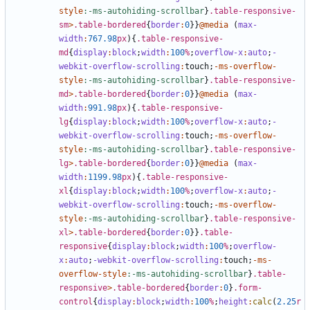
style
:-ms-autohiding-scrollbar
}
.table-responsive-
sm
>
.table-bordered
{
border
:
0
}}
@media
(
max-
width
:
767
.98
px
){
.table-responsive-
md
{
display
:
block
;
width
:
100
%
;
overflow-x
:
auto
;
-
webkit-overflow-scrolling
:
touch
;
-
ms-overflow-
style
:-ms-autohiding-scrollbar
}
.table-responsive-
md
>
.table-bordered
{
border
:
0
}}
@media
(
max-
width
:
991
.98
px
){
.table-responsive-
lg
{
display
:
block
;
width
:
100
%
;
overflow-x
:
auto
;
-
webkit-overflow-scrolling
:
touch
;
-
ms-overflow-
style
:-ms-autohiding-scrollbar
}
.table-responsive-
lg
>
.table-bordered
{
border
:
0
}}
@media
(
max-
width
:
1199
.98
px
){
.table-responsive-
xl
{
display
:
block
;
width
:
100
%
;
overflow-x
:
auto
;
-
webkit-overflow-scrolling
:
touch
;
-
ms-overflow-
style
:-ms-autohiding-scrollbar
}
.table-responsive-
xl
>
.table-bordered
{
border
:
0
}}
.table-
responsive
{
display
:
block
;
width
:
100
%
;
overflow-
x
:
auto
;
-webkit-overflow-scrolling
:
touch
;
-
ms-
overflow-style
:-ms-autohiding-scrollbar
}
.table-
responsive
>
.table-bordered
{
border
:
0
}
.form-
control
{
display
:
block
;
width
:
100
%
;
height
:
calc
(
2
.25
r