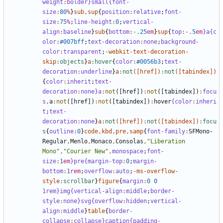
weight
:
bolder
}small{font-
size
:
80
%
}
sub
,
sup
{
position
:
relative
;
font-
size
:
75
%
;
line-height
:
0
;
vertical-
align
:
baseline
}
sub
{
bottom
:-
.25
em
}
sup
{
top
:-
.5
em
}a{c
olor
:
#007bff
;
text-decoration
:
none
;
background-
color
:
transparent
;
-
webkit-text-decoration-
skip
:objects
}
a
:hover
{
color
:
#0056b3
;
text-
decoration
:
underline
}
a
:not
([
href
])
:not
([
tabindex
])
{
color
:
inherit
;
text-
decoration
:
none
}a
:
not
([
href
])
:
not
([
tabindex
])
:
focu
s
,
a
:
not
([
href
])
:
not
([
tabindex
])
:
hover
{color
:
inheri
t
;
text-
decoration
:
none
}
a
:not
([
href
])
:not
([
tabindex
])
:focu
s
{
outline
:
0
}
code
,
kbd
,
pre
,
samp
{
font-family
:
SFMono-
Regular
,
Menlo
,
Monaco
,
Consolas
,
"Liberation 
Mono"
,
"Courier New"
,
monospace
;
font-
size
:
1
em
}pre{margin-top
:
0
;
margin-
bottom
:
1
rem
;
overflow
:
auto
;
-
ms-overflow-
style
:scrollbar
}
figure
{
margin
:
0
0
1rem}img{vertical-align
:
middle
;
border-
style
:
none
}svg{overflow
:
hidden
;
vertical-
align
:
middle
}
table
{
border-
collapse
:
collapse
}caption{padding-