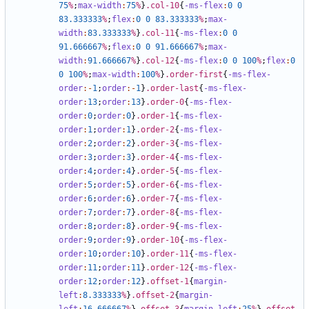
75
%
;
max-width
:
75
%
}
.col-10
{
-ms-flex
:
0
0
83
.333333
%
;
flex
:
0
0
83
.333333
%
;
max-
width
:
83
.333333
%
}
.col-11
{
-ms-flex
:
0
0
91
.666667
%
;
flex
:
0
0
91
.666667
%
;
max-
width
:
91
.666667
%
}
.col-12
{
-ms-flex
:
0
0
100
%
;
flex
:
0
0
100
%
;
max-width
:
100
%
}
.order-first
{
-ms-flex-
order
:-
1
;
order
:-
1
}
.order-last
{
-ms-flex-
order
:
13
;
order
:
13
}
.order-0
{
-ms-flex-
order
:
0
;
order
:
0
}
.order-1
{
-ms-flex-
order
:
1
;
order
:
1
}
.order-2
{
-ms-flex-
order
:
2
;
order
:
2
}
.order-3
{
-ms-flex-
order
:
3
;
order
:
3
}
.order-4
{
-ms-flex-
order
:
4
;
order
:
4
}
.order-5
{
-ms-flex-
order
:
5
;
order
:
5
}
.order-6
{
-ms-flex-
order
:
6
;
order
:
6
}
.order-7
{
-ms-flex-
order
:
7
;
order
:
7
}
.order-8
{
-ms-flex-
order
:
8
;
order
:
8
}
.order-9
{
-ms-flex-
order
:
9
;
order
:
9
}
.order-10
{
-ms-flex-
order
:
10
;
order
:
10
}
.order-11
{
-ms-flex-
order
:
11
;
order
:
11
}
.order-12
{
-ms-flex-
order
:
12
;
order
:
12
}
.offset-1
{
margin-
left
:
8
.333333
%
}
.offset-2
{
margin-