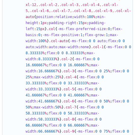
xl-12
,
.col-xl-2
,
.col-xl-3
,
.col-xl-4
,
.col-xl-
5
,
.col-xl-6
,
.col-xl-7
,
.col-xl-8
,
.col-xl-9
,
.col-xl-
auto
{
position
:
relative
;
width
:
100
%
;
min-
height
:
1
px
;
padding-right
:
15
px
;
padding-
left
:
15
px
}
.col
{
-ms-flex-preferred-size
:
0
;
flex-
basis
:
0
;
-ms-flex-positive
:
1
;
flex-grow
:
1
;
max-
width
:
100
%
}
.col-auto
{
-ms-flex
:
0
0
auto;
flex
:
0
0
auto;
width
:
auto;
max-width
:
none
}
.col-1
{
-ms-flex
:
0
0
8
.333333
%
;
flex
:
0
0
8
.333333
%
;
max-
width
:
8
.333333
%
}
.col-2
{
-ms-flex
:
0
0
16
.666667
%
;
flex
:
0
0
16
.666667
%
;
max-
width
:
16
.666667
%
}
.col-3
{
-ms-flex
:
0
0
25
%
;
flex
:
0
0
25
%
;
max-width
:
25
%
}
.col-4
{
-ms-flex
:
0
0
33
.333333
%
;
flex
:
0
0
33
.333333
%
;
max-
width
:
33
.333333
%
}
.col-5
{
-ms-flex
:
0
0
41
.666667
%
;
flex
:
0
0
41
.666667
%
;
max-
width
:
41
.666667
%
}
.col-6
{
-ms-flex
:
0
0
50
%
;
flex
:
0
0
50
%
;
max-width
:
50
%
}
.col-7
{
-ms-flex
:
0
0
58
.333333
%
;
flex
:
0
0
58
.333333
%
;
max-
width
:
58
.333333
%
}
.col-8
{
-ms-flex
:
0
0
66
.666667
%
;
flex
:
0
0
66
.666667
%
;
max-
width
:
66
.666667
%
}
.col-9
{
-ms-flex
:
0
0
75
%
;
flex
:
0
0