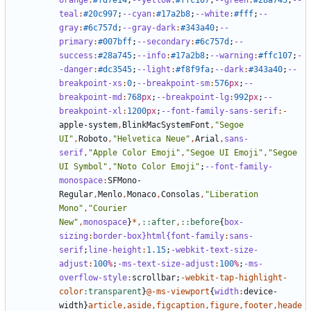
orange
:
#fd7e14
;
--yellow
:
#ffc107
;
--green
:
#28a745
;
--
teal
:
#20c997
;
--cyan
:
#17a2b8
;
--white
:
#fff
;
--
gray
:
#6c757d
;
--gray-dark
:
#343a40
;
--
primary
:
#007bff
;
--secondary
:
#6c757d
;
--
success
:
#28a745
;
--info
:
#17a2b8
;
--warning
:
#ffc107
;
-
-danger
:
#dc3545
;
--light
:
#f8f9fa
;
--dark
:
#343a40
;
--
breakpoint-xs
:
0
;
--breakpoint-sm
:
576
px
;
--
breakpoint-md
:
768
px
;
--breakpoint-lg
:
992
px
;
--
breakpoint-xl
:
1200
px
;
--font-family-sans-serif
:-
apple-system
,
BlinkMacSystemFont
,
"Segoe 
UI"
,
Roboto
,
"Helvetica Neue"
,
Arial
,
sans-
serif
,
"Apple Color Emoji"
,
"Segoe UI Emoji"
,
"Segoe 
UI Symbol"
,
"Noto Color Emoji"
;
--font-family-
monospace
:
SFMono-
Regular
,
Menlo
,
Monaco
,
Consolas
,
"Liberation 
Mono"
,
"Courier 
New"
,
monospace
}
*,
::after
,
::before
{
box-
sizing
:
border-box
}html{font-family
:
sans-
serif
;
line-height
:
1
.15
;
-webkit-text-size-
adjust
:
100
%
;
-ms-text-size-adjust
:
100
%
;
-ms-
overflow-style
:
scrollbar
;
-
webkit-tap-highlight-
color
:transparent
}
@-ms-viewport
{
width
:
device-
width
}
article
,
aside
,
figcaption
,
figure
,
footer
,
heade