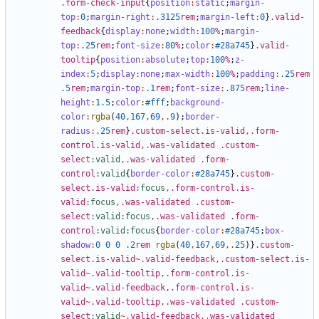
.form-check-input
{
position
:
static
;
margin-
top
:
0
;
margin-right
:
.3125
rem
;
margin-left
:
0
}
.valid-
feedback
{
display
:
none
;
width
:
100
%
;
margin-
top
:
.25
rem
;
font-size
:
80
%
;
color
:
#28a745
}
.valid-
tooltip
{
position
:
absolute
;
top
:
100
%
;
z-
index
:
5
;
display
:
none
;
max-width
:
100
%
;
padding
:
.25
rem
.5
rem
;
margin-top
:
.1
rem
;
font-size
:
.875
rem
;
line-
height
:
1
.5
;
color
:
#fff
;
background-
color
:
rgba
(
40
,
167
,
69
,.
9
);
border-
radius
:
.25
rem
}
.custom-select.is-valid
,
.form-
control.is-valid
,
.was-validated
.custom-
select
:valid
,
.was-validated
.form-
control
:valid
{
border-color
:
#28a745
}
.custom-
select.is-valid
:focus
,
.form-control.is-
valid
:focus
,
.was-validated
.custom-
select
:valid:focus
,
.was-validated
.form-
control
:valid:focus
{
border-color
:
#28a745
;
box-
shadow
:
0
0
0
.2
rem
rgba
(
40
,
167
,
69
,.
25
)}
.custom-
select.is-valid
~
.valid-feedback
,
.custom-select.is-
valid
~
.valid-tooltip
,
.form-control.is-
valid
~
.valid-feedback
,
.form-control.is-
valid
~
.valid-tooltip
,
.was-validated
.custom-
select
:valid
~
.valid-feedback
,
.was-validated