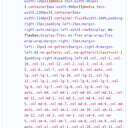
width
:
720
px
}}
@media
(
min-width
:
992
px
)
{
.container
{
max-width
:
960
px
}}
@media
(
min-
width
:
1200
px
){
.container
{
max-
width
:
1140
px
}}
.container-fluid
{
width
:
100
%
;
padding-
right
:
15
px
;
padding-left
:
15
px
;
margin-
right
:
auto;
margin-left
:
auto
}
.row
{
display
:-
ms-
flexbox
;
display
:
flex
;
-ms-flex-wrap
:
wrap
;
flex-
wrap
:
wrap
;
margin-right
:-
15
px
;
margin-
left
:-
15
px
}
.no-gutters
{
margin-right
:
0
;
margin-
left
:
0
}
.no-gutters
>
.col
,
.no-gutters
>[
class
*=
col-
]
{
padding-right
:
0
;
padding-left
:
0
}
.col
,
.col-1
,
.col-
10
,
.col-11
,
.col-12
,
.col-2
,
.col-3
,
.col-4
,
.col-
5
,
.col-6
,
.col-7
,
.col-8
,
.col-9
,
.col-auto
,
.col-
lg
,
.col-lg-1
,
.col-lg-10
,
.col-lg-11
,
.col-lg-
12
,
.col-lg-2
,
.col-lg-3
,
.col-lg-4
,
.col-lg-5
,
.col-
lg-6
,
.col-lg-7
,
.col-lg-8
,
.col-lg-9
,
.col-lg-
auto
,
.col-md
,
.col-md-1
,
.col-md-10
,
.col-md-11
,
.col-
md-12
,
.col-md-2
,
.col-md-3
,
.col-md-4
,
.col-md-
5
,
.col-md-6
,
.col-md-7
,
.col-md-8
,
.col-md-9
,
.col-md-
auto
,
.col-sm
,
.col-sm-1
,
.col-sm-10
,
.col-sm-11
,
.col-
sm-12
,
.col-sm-2
,
.col-sm-3
,
.col-sm-4
,
.col-sm-
5
,
.col-sm-6
,
.col-sm-7
,
.col-sm-8
,
.col-sm-9
,
.col-sm-
auto
,
.col-xl
,
.col-xl-1
,
.col-xl-10
,
.col-xl-11
,
.col-