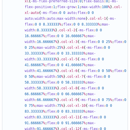
xl
{
-ms-flex-preferred-size
:
0
;
flex-basis
:
0
;
-ms-
flex-positive
:
1
;
flex-grow
:
1
;
max-width
:
100
%
}
.col-
xl-auto
{
-ms-flex
:
0
0
auto;
flex
:
0
0
auto;
width
:
auto;
max-width
:
none
}
.col-xl-1
{
-ms-
flex
:
0
0
8
.333333
%
;
flex
:
0
0
8
.333333
%
;
max-
width
:
8
.333333
%
}
.col-xl-2
{
-ms-flex
:
0
0
16
.666667
%
;
flex
:
0
0
16
.666667
%
;
max-
width
:
16
.666667
%
}
.col-xl-3
{
-ms-flex
:
0
0
25
%
;
flex
:
0
0
25
%
;
max-width
:
25
%
}
.col-xl-4
{
-ms-flex
:
0
0
33
.333333
%
;
flex
:
0
0
33
.333333
%
;
max-
width
:
33
.333333
%
}
.col-xl-5
{
-ms-flex
:
0
0
41
.666667
%
;
flex
:
0
0
41
.666667
%
;
max-
width
:
41
.666667
%
}
.col-xl-6
{
-ms-flex
:
0
0
50
%
;
flex
:
0
0
50
%
;
max-width
:
50
%
}
.col-xl-7
{
-ms-flex
:
0
0
58
.333333
%
;
flex
:
0
0
58
.333333
%
;
max-
width
:
58
.333333
%
}
.col-xl-8
{
-ms-flex
:
0
0
66
.666667
%
;
flex
:
0
0
66
.666667
%
;
max-
width
:
66
.666667
%
}
.col-xl-9
{
-ms-flex
:
0
0
75
%
;
flex
:
0
0
75
%
;
max-width
:
75
%
}
.col-xl-10
{
-ms-flex
:
0
0
83
.333333
%
;
flex
:
0
0
83
.333333
%
;
max-
width
:
83
.333333
%
}
.col-xl-11
{
-ms-flex
:
0
0
91
.666667
%
;
flex
:
0
0
91
.666667
%
;
max-
width
:
91
.666667
%
}
.col-xl-12
{
-ms-flex
:
0
0