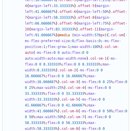
left
:
16
.666667
%
}
.offset-3
{
margin-left
:
25
%
}
.offset-
4
{
margin-left
:
33
.333333
%
}
.offset-5
{
margin-
left
:
41
.666667
%
}
.offset-6
{
margin-left
:
50
%
}
.offset-
7
{
margin-left
:
58
.333333
%
}
.offset-8
{
margin-
left
:
66
.666667
%
}
.offset-9
{
margin-left
:
75
%
}
.offset-
10
{
margin-left
:
83
.333333
%
}
.offset-11
{
margin-
left
:
91
.666667
%
}
@media
(
min-width
:
576
px
){
.col-sm
{
-
ms-flex-preferred-size
:
0
;
flex-basis
:
0
;
-ms-flex-
positive
:
1
;
flex-grow
:
1
;
max-width
:
100
%
}
.col-sm-
auto
{
-ms-flex
:
0
0
auto;
flex
:
0
0
auto;
width
:
auto;
max-width
:
none
}
.col-sm-1
{
-ms-
flex
:
0
0
8
.333333
%
;
flex
:
0
0
8
.333333
%
;
max-
width
:
8
.333333
%
}
.col-sm-2
{
-ms-flex
:
0
0
16
.666667
%
;
flex
:
0
0
16
.666667
%
;
max-
width
:
16
.666667
%
}
.col-sm-3
{
-ms-flex
:
0
0
25
%
;
flex
:
0
0
25
%
;
max-width
:
25
%
}
.col-sm-4
{
-ms-flex
:
0
0
33
.333333
%
;
flex
:
0
0
33
.333333
%
;
max-
width
:
33
.333333
%
}
.col-sm-5
{
-ms-flex
:
0
0
41
.666667
%
;
flex
:
0
0
41
.666667
%
;
max-
width
:
41
.666667
%
}
.col-sm-6
{
-ms-flex
:
0
0
50
%
;
flex
:
0
0
50
%
;
max-width
:
50
%
}
.col-sm-7
{
-ms-flex
:
0
0
58
.333333
%
;
flex
:
0
0
58
.333333
%
;
max-
width
:
58
.333333
%
}
.col-sm-8
{
-ms-flex
:
0
0