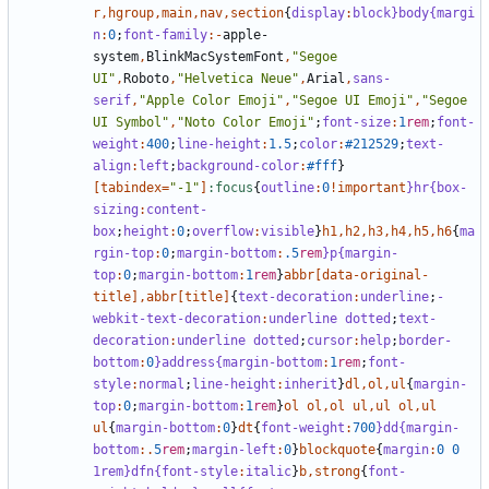
r
,
hgroup
,
main
,
nav
,
section
{
display
:
block
}body{margi
n
:
0
;
font-family
:-
apple-
system
,
BlinkMacSystemFont
,
"Segoe 
UI"
,
Roboto
,
"Helvetica Neue"
,
Arial
,
sans-
serif
,
"Apple Color Emoji"
,
"Segoe UI Emoji"
,
"Segoe 
UI Symbol"
,
"Noto Color Emoji"
;
font-size
:
1
rem
;
font-
weight
:
400
;
line-height
:
1
.5
;
color
:
#212529
;
text-
align
:
left
;
background-color
:
#fff
}
[
tabindex
=
"-1"
]
:focus
{
outline
:
0
!important
}hr{box-
sizing
:
content-
box
;
height
:
0
;
overflow
:
visible
}
h1
,
h2
,
h3
,
h4
,
h5
,
h6
{
ma
rgin-top
:
0
;
margin-bottom
:
.5
rem
}p{margin-
top
:
0
;
margin-bottom
:
1
rem
}
abbr
[
data-original-
title
],
abbr
[
title
]
{
text-decoration
:
underline
;
-
webkit-text-decoration
:
underline
dotted
;
text-
decoration
:
underline
dotted
;
cursor
:
help
;
border-
bottom
:
0
}address{margin-bottom
:
1
rem
;
font-
style
:
normal
;
line-height
:
inherit
}
dl
,
ol
,
ul
{
margin-
top
:
0
;
margin-bottom
:
1
rem
}
ol
ol
,
ol
ul
,
ul
ol
,
ul
ul
{
margin-bottom
:
0
}
dt
{
font-weight
:
700
}dd{margin-
bottom
:.
5
rem
;
margin-left
:
0
}
blockquote
{
margin
:
0
0
1rem}dfn{font-style
:
italic
}
b
,
strong
{
font-