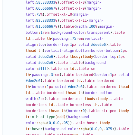
left
:
58
.333333
%
}
.offset-xl-8
{
margin-
left
:
66
.666667
%
}
.offset-xl-9
{
margin-
left
:
75
%
}
.offset-xl-10
{
margin-
left
:
83
.333333
%
}
.offset-xl-11
{
margin-
left
:
91
.666667
%
}}
.table
{
width
:
100
%
;
margin-
bottom
:
1
rem
;
background-color
:
transparent
}
.table
td
,
.table
th
{
padding
:
.75
rem
;
vertical-
align
:
top
;
border-top
:
1
px
solid
#dee2e6
}
.table
thead
th
{
vertical-align
:
bottom
;
border-bottom
:
2
px
solid
#dee2e6
}
.table
tbody
+
tbody
{
border-top
:
2
px
solid
#dee2e6
}
.table
.table
{
background-
color
:
#fff
}
.table-sm
td
,
.table-sm
th
{
padding
:
.3
rem
}
.table-bordered
{
border
:
1
px
solid
#dee2e6
}
.table-bordered
td
,
.table-bordered
th
{
border
:
1
px
solid
#dee2e6
}
.table-bordered
thead
td
,
.table-bordered
thead
th
{
border-bottom-
width
:
2
px
}
.table-borderless
tbody
+
tbody
,
.table-
borderless
td
,
.table-borderless
th
,
.table-
borderless
thead
th
{
border
:
0
}
.table-striped
tbody
tr
:nth-of-type
(
odd
)
{
background-
color
:
rgba
(
0
,
0
,
0
,.
05
)}
.table-hover
tbody
tr
:hover
{
background-color
:
rgba
(
0
,
0
,
0
,.
075
)}
.table-