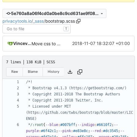
5e760a8a06f4cd0a0be8c9cd631ae9f085c25a06
privacytools.io
/
_sass
/
bootstrap.scss
T
Vincevrp
2018-11-07 18:32:07 +01:00
Move css to assets/css and add imports
7 lines
138 KiB
SCSS
Raw
Blame
History
 * Licensed under MIT 
(https://github.com/twbs/bootstrap/blob/master/LIC
 */
:root
{
--blue
:
#007bff
;
--indigo
:
#6610f2
;
--
purple
:
#6f42c1
;
--pink
:
#e83e8c
;
--red
:
#dc3545
;
--