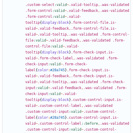
.custom-select
:valid
~
.valid-tooltip
,
.was-validated
.form-control
:valid
~
.valid-feedback
,
.was-validated
.form-control
:valid
~
.valid-
tooltip
{
display
:
block
}
.form-control-file.is-
valid
~
.valid-feedback
,
.form-control-file.is-
valid
~
.valid-tooltip
,
.was-validated
.form-control-
file
:valid
~
.valid-feedback
,
.was-validated
.form-
control-file
:valid
~
.valid-
tooltip
{
display
:
block
}
.form-check-input.is-
valid
~
.form-check-label
,
.was-validated
.form-
check-input
:valid
~
.form-check-
label
{
color
:
#28a745
}
.form-check-input.is-
valid
~
.valid-feedback
,
.form-check-input.is-
valid
~
.valid-tooltip
,
.was-validated
.form-check-
input
:valid
~
.valid-feedback
,
.was-validated
.form-
check-input
:valid
~
.valid-
tooltip
{
display
:
block
}
.custom-control-input.is-
valid
~
.custom-control-label
,
.was-validated
.custom-control-input
:valid
~
.custom-control-
label
{
color
:
#28a745
}
.custom-control-input.is-
valid
~
.custom-control-label
::before
,
.was-validated
.custom-control-input
:valid
~
.custom-control-