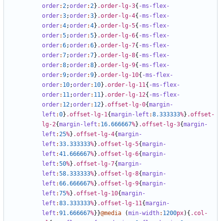
order
:
2
;
order
:
2
}
.order-lg-3
{
-ms-flex-
order
:
3
;
order
:
3
}
.order-lg-4
{
-ms-flex-
order
:
4
;
order
:
4
}
.order-lg-5
{
-ms-flex-
order
:
5
;
order
:
5
}
.order-lg-6
{
-ms-flex-
order
:
6
;
order
:
6
}
.order-lg-7
{
-ms-flex-
order
:
7
;
order
:
7
}
.order-lg-8
{
-ms-flex-
order
:
8
;
order
:
8
}
.order-lg-9
{
-ms-flex-
order
:
9
;
order
:
9
}
.order-lg-10
{
-ms-flex-
order
:
10
;
order
:
10
}
.order-lg-11
{
-ms-flex-
order
:
11
;
order
:
11
}
.order-lg-12
{
-ms-flex-
order
:
12
;
order
:
12
}
.offset-lg-0
{
margin-
left
:
0
}
.offset-lg-1
{
margin-left
:
8
.333333
%
}
.offset-
lg-2
{
margin-left
:
16
.666667
%
}
.offset-lg-3
{
margin-
left
:
25
%
}
.offset-lg-4
{
margin-
left
:
33
.333333
%
}
.offset-lg-5
{
margin-
left
:
41
.666667
%
}
.offset-lg-6
{
margin-
left
:
50
%
}
.offset-lg-7
{
margin-
left
:
58
.333333
%
}
.offset-lg-8
{
margin-
left
:
66
.666667
%
}
.offset-lg-9
{
margin-
left
:
75
%
}
.offset-lg-10
{
margin-
left
:
83
.333333
%
}
.offset-lg-11
{
margin-
left
:
91
.666667
%
}}
@media
(
min-width
:
1200
px
){
.col-