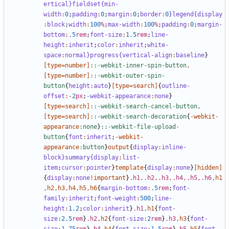
ertical
}fieldset{min-
width
:
0
;
padding
:
0
;
margin
:
0
;
border
:
0
}legend{display
:
block
;
width
:
100
%
;
max-width
:
100
%
;
padding
:
0
;
margin-
bottom
:
.5
rem
;
font-size
:
1
.5
rem
;
line-
height
:
inherit
;
color
:
inherit
;
white-
space
:
normal
}progress{vertical-align
:
baseline
}
[
type
=
number
]
::-webkit-inner-spin-button
,
[
type
=
number
]
::-webkit-outer-spin-
button
{
height
:
auto
}
[
type
=
search
]
{
outline-
offset
:-
2
px
;
-webkit-appearance
:
none
}
[
type
=
search
]
::-webkit-search-cancel-button
,
[
type
=
search
]
::-webkit-search-decoration
{
-
webkit-
appearance
:none
}
::-webkit-file-upload-
button
{
font
:
inherit
;
-
webkit-
appearance
:button
}
output
{
display
:
inline-
block
}summary{display
:
list-
item
;
cursor
:
pointer
}
template
{
display
:
none
}
[
hidden
]
{
display
:
none
!important
}
.h1
,
.h2
,
.h3
,
.h4
,
.h5
,
.h6
,
h1
,
h2
,
h3
,
h4
,
h5
,
h6
{
margin-bottom
:
.5
rem
;
font-
family
:
inherit
;
font-weight
:
500
;
line-
height
:
1
.2
;
color
:
inherit
}
.h1
,
h1
{
font-
size
:
2
.5
rem
}
.h2
,
h2
{
font-size
:
2
rem
}
.h3
,
h3
{
font-