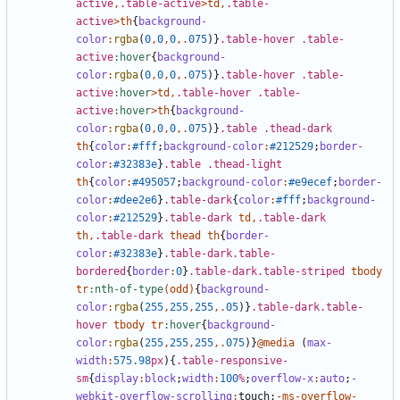
active
,
.table-active
>
td
,
.table-
active
>
th
{
background-
color
:
rgba
(
0
,
0
,
0
,.
075
)}
.table-hover
.table-
active
:hover
{
background-
color
:
rgba
(
0
,
0
,
0
,.
075
)}
.table-hover
.table-
active
:hover
>
td
,
.table-hover
.table-
active
:hover
>
th
{
background-
color
:
rgba
(
0
,
0
,
0
,.
075
)}
.table
.thead-dark
th
{
color
:
#fff
;
background-color
:
#212529
;
border-
color
:
#32383e
}
.table
.thead-light
th
{
color
:
#495057
;
background-color
:
#e9ecef
;
border-
color
:
#dee2e6
}
.table-dark
{
color
:
#fff
;
background-
color
:
#212529
}
.table-dark
td
,
.table-dark
th
,
.table-dark
thead
th
{
border-
color
:
#32383e
}
.table-dark.table-
bordered
{
border
:
0
}
.table-dark.table-striped
tbody
tr
:nth-of-type
(
odd
)
{
background-
color
:
rgba
(
255
,
255
,
255
,.
05
)}
.table-dark.table-
hover
tbody
tr
:hover
{
background-
color
:
rgba
(
255
,
255
,
255
,.
075
)}
@media
(
max-
width
:
575
.98
px
){
.table-responsive-
sm
{
display
:
block
;
width
:
100
%
;
overflow-x
:
auto
;
-
webkit-overflow-scrolling
:
touch
;
-
ms-overflow-