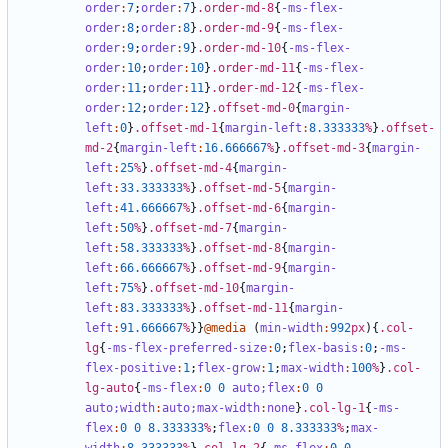
order
:
7
;
order
:
7
}
.order-md-8
{
-ms-flex-
order
:
8
;
order
:
8
}
.order-md-9
{
-ms-flex-
order
:
9
;
order
:
9
}
.order-md-10
{
-ms-flex-
order
:
10
;
order
:
10
}
.order-md-11
{
-ms-flex-
order
:
11
;
order
:
11
}
.order-md-12
{
-ms-flex-
order
:
12
;
order
:
12
}
.offset-md-0
{
margin-
left
:
0
}
.offset-md-1
{
margin-left
:
8
.333333
%
}
.offset-
md-2
{
margin-left
:
16
.666667
%
}
.offset-md-3
{
margin-
left
:
25
%
}
.offset-md-4
{
margin-
left
:
33
.333333
%
}
.offset-md-5
{
margin-
left
:
41
.666667
%
}
.offset-md-6
{
margin-
left
:
50
%
}
.offset-md-7
{
margin-
left
:
58
.333333
%
}
.offset-md-8
{
margin-
left
:
66
.666667
%
}
.offset-md-9
{
margin-
left
:
75
%
}
.offset-md-10
{
margin-
left
:
83
.333333
%
}
.offset-md-11
{
margin-
left
:
91
.666667
%
}}
@media
(
min-width
:
992
px
){
.col-
lg
{
-ms-flex-preferred-size
:
0
;
flex-basis
:
0
;
-ms-
flex-positive
:
1
;
flex-grow
:
1
;
max-width
:
100
%
}
.col-
lg-auto
{
-ms-flex
:
0
0
auto;
flex
:
0
0
auto;
width
:
auto;
max-width
:
none
}
.col-lg-1
{
-ms-
flex
:
0
0
8
.333333
%
;
flex
:
0
0
8
.333333
%
;
max-