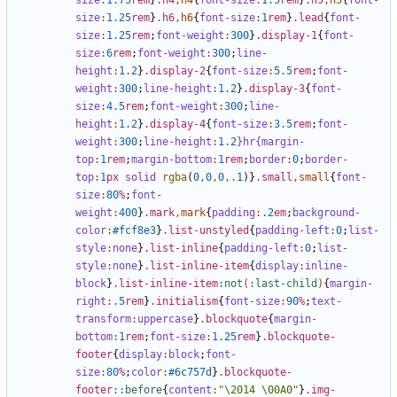
size
:
1
.75
rem
}
.h4
,
h4
{
font-size
:
1
.5
rem
}
.h5
,
h5
{
font-
size
:
1
.25
rem
}
.h6
,
h6
{
font-size
:
1
rem
}
.lead
{
font-
size
:
1
.25
rem
;
font-weight
:
300
}
.display-1
{
font-
size
:
6
rem
;
font-weight
:
300
;
line-
height
:
1
.2
}
.display-2
{
font-size
:
5
.5
rem
;
font-
weight
:
300
;
line-height
:
1
.2
}
.display-3
{
font-
size
:
4
.5
rem
;
font-weight
:
300
;
line-
height
:
1
.2
}
.display-4
{
font-size
:
3
.5
rem
;
font-
weight
:
300
;
line-height
:
1
.2
}hr{margin-
top
:
1
rem
;
margin-bottom
:
1
rem
;
border
:
0
;
border-
top
:
1
px
solid
rgba
(
0
,
0
,
0
,.
1
)}
.small
,
small
{
font-
size
:
80
%
;
font-
weight
:
400
}
.mark
,
mark
{
padding
:
.2
em
;
background-
color
:
#fcf8e3
}
.list-unstyled
{
padding-left
:
0
;
list-
style
:
none
}
.list-inline
{
padding-left
:
0
;
list-
style
:
none
}
.list-inline-item
{
display
:
inline-
block
}
.list-inline-item
:not
(
:last-child
)
{
margin-
right
:
.5
rem
}
.initialism
{
font-size
:
90
%
;
text-
transform
:
uppercase
}
.blockquote
{
margin-
bottom
:
1
rem
;
font-size
:
1
.25
rem
}
.blockquote-
footer
{
display
:
block
;
font-
size
:
80
%
;
color
:
#6c757d
}
.blockquote-
footer
::before
{
content
:
"\2014 \00A0"
}
.img-