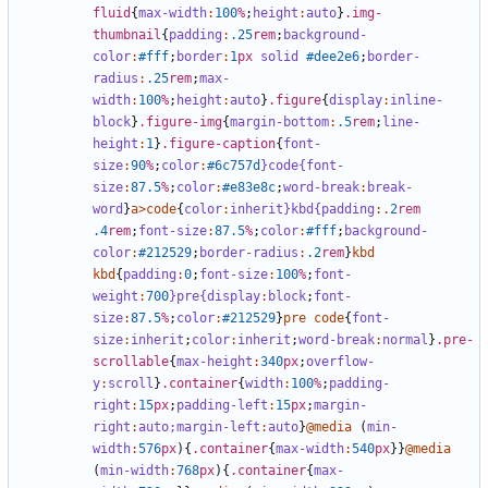
fluid
{
max-width
:
100
%
;
height
:
auto
}
.img-
thumbnail
{
padding
:
.25
rem
;
background-
color
:
#fff
;
border
:
1
px
solid
#dee2e6
;
border-
radius
:
.25
rem
;
max-
width
:
100
%
;
height
:
auto
}
.figure
{
display
:
inline-
block
}
.figure-img
{
margin-bottom
:
.5
rem
;
line-
height
:
1
}
.figure-caption
{
font-
size
:
90
%
;
color
:
#6c757d
}code{font-
size
:
87
.5
%
;
color
:
#e83e8c
;
word-break
:
break-
word
}
a
>
code
{
color
:
inherit
}kbd{padding
:.
2
rem
.4
rem
;
font-size
:
87
.5
%
;
color
:
#fff
;
background-
color
:
#212529
;
border-radius
:
.2
rem
}
kbd
kbd
{
padding
:
0
;
font-size
:
100
%
;
font-
weight
:
700
}pre{display
:
block
;
font-
size
:
87
.5
%
;
color
:
#212529
}
pre
code
{
font-
size
:
inherit
;
color
:
inherit
;
word-break
:
normal
}
.pre-
scrollable
{
max-height
:
340
px
;
overflow-
y
:
scroll
}
.container
{
width
:
100
%
;
padding-
right
:
15
px
;
padding-left
:
15
px
;
margin-
right
:
auto;
margin-left
:
auto
}
@media
(
min-
width
:
576
px
){
.container
{
max-width
:
540
px
}}
@media
(
min-width
:
768
px
){
.container
{
max-