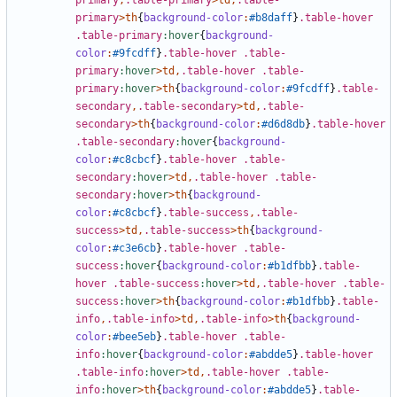
primary
,
.table-primary
>
td
,
.table-
primary
>
th
{
background-color
:
#b8daff
}
.table-hover
.table-primary
:hover
{
background-
color
:
#9fcdff
}
.table-hover
.table-
primary
:hover
>
td
,
.table-hover
.table-
primary
:hover
>
th
{
background-color
:
#9fcdff
}
.table-
secondary
,
.table-secondary
>
td
,
.table-
secondary
>
th
{
background-color
:
#d6d8db
}
.table-hover
.table-secondary
:hover
{
background-
color
:
#c8cbcf
}
.table-hover
.table-
secondary
:hover
>
td
,
.table-hover
.table-
secondary
:hover
>
th
{
background-
color
:
#c8cbcf
}
.table-success
,
.table-
success
>
td
,
.table-success
>
th
{
background-
color
:
#c3e6cb
}
.table-hover
.table-
success
:hover
{
background-color
:
#b1dfbb
}
.table-
hover
.table-success
:hover
>
td
,
.table-hover
.table-
success
:hover
>
th
{
background-color
:
#b1dfbb
}
.table-
info
,
.table-info
>
td
,
.table-info
>
th
{
background-
color
:
#bee5eb
}
.table-hover
.table-
info
:hover
{
background-color
:
#abdde5
}
.table-hover
.table-info
:hover
>
td
,
.table-hover
.table-
info
:hover
>
th
{
background-color
:
#abdde5
}
.table-