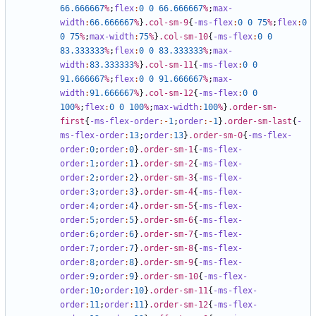
66
.666667
%
;
flex
:
0
0
66
.666667
%
;
max-
width
:
66
.666667
%
}
.col-sm-9
{
-ms-flex
:
0
0
75
%
;
flex
:
0
0
75
%
;
max-width
:
75
%
}
.col-sm-10
{
-ms-flex
:
0
0
83
.333333
%
;
flex
:
0
0
83
.333333
%
;
max-
width
:
83
.333333
%
}
.col-sm-11
{
-ms-flex
:
0
0
91
.666667
%
;
flex
:
0
0
91
.666667
%
;
max-
width
:
91
.666667
%
}
.col-sm-12
{
-ms-flex
:
0
0
100
%
;
flex
:
0
0
100
%
;
max-width
:
100
%
}
.order-sm-
first
{
-ms-flex-order
:-
1
;
order
:-
1
}
.order-sm-last
{
-
ms-flex-order
:
13
;
order
:
13
}
.order-sm-0
{
-ms-flex-
order
:
0
;
order
:
0
}
.order-sm-1
{
-ms-flex-
order
:
1
;
order
:
1
}
.order-sm-2
{
-ms-flex-
order
:
2
;
order
:
2
}
.order-sm-3
{
-ms-flex-
order
:
3
;
order
:
3
}
.order-sm-4
{
-ms-flex-
order
:
4
;
order
:
4
}
.order-sm-5
{
-ms-flex-
order
:
5
;
order
:
5
}
.order-sm-6
{
-ms-flex-
order
:
6
;
order
:
6
}
.order-sm-7
{
-ms-flex-
order
:
7
;
order
:
7
}
.order-sm-8
{
-ms-flex-
order
:
8
;
order
:
8
}
.order-sm-9
{
-ms-flex-
order
:
9
;
order
:
9
}
.order-sm-10
{
-ms-flex-
order
:
10
;
order
:
10
}
.order-sm-11
{
-ms-flex-
order
:
11
;
order
:
11
}
.order-sm-12
{
-ms-flex-