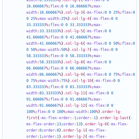
width
:
8
.333333
%
}
.col-lg-2
{
-ms-flex
:
0
0
16
.666667
%
;
flex
:
0
0
16
.666667
%
;
max-
width
:
16
.666667
%
}
.col-lg-3
{
-ms-flex
:
0
0
25
%
;
flex
:
0
0
25
%
;
max-width
:
25
%
}
.col-lg-4
{
-ms-flex
:
0
0
33
.333333
%
;
flex
:
0
0
33
.333333
%
;
max-
width
:
33
.333333
%
}
.col-lg-5
{
-ms-flex
:
0
0
41
.666667
%
;
flex
:
0
0
41
.666667
%
;
max-
width
:
41
.666667
%
}
.col-lg-6
{
-ms-flex
:
0
0
50
%
;
flex
:
0
0
50
%
;
max-width
:
50
%
}
.col-lg-7
{
-ms-flex
:
0
0
58
.333333
%
;
flex
:
0
0
58
.333333
%
;
max-
width
:
58
.333333
%
}
.col-lg-8
{
-ms-flex
:
0
0
66
.666667
%
;
flex
:
0
0
66
.666667
%
;
max-
width
:
66
.666667
%
}
.col-lg-9
{
-ms-flex
:
0
0
75
%
;
flex
:
0
0
75
%
;
max-width
:
75
%
}
.col-lg-10
{
-ms-flex
:
0
0
83
.333333
%
;
flex
:
0
0
83
.333333
%
;
max-
width
:
83
.333333
%
}
.col-lg-11
{
-ms-flex
:
0
0
91
.666667
%
;
flex
:
0
0
91
.666667
%
;
max-
width
:
91
.666667
%
}
.col-lg-12
{
-ms-flex
:
0
0
100
%
;
flex
:
0
0
100
%
;
max-width
:
100
%
}
.order-lg-
first
{
-ms-flex-order
:-
1
;
order
:-
1
}
.order-lg-last
{
-
ms-flex-order
:
13
;
order
:
13
}
.order-lg-0
{
-ms-flex-
order
:
0
;
order
:
0
}
.order-lg-1
{
-ms-flex-
order
:
1
;
order
:
1
}
.order-lg-2
{
-ms-flex-