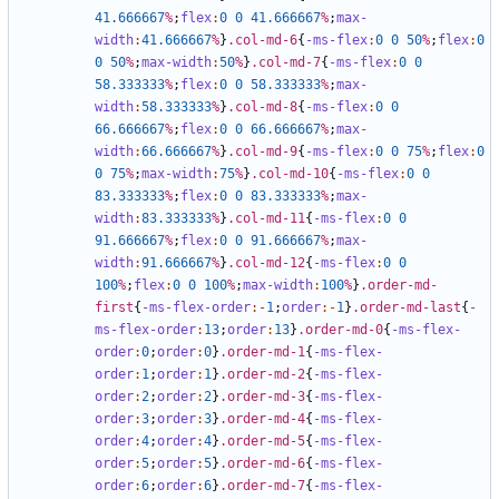
41
.666667
%
;
flex
:
0
0
41
.666667
%
;
max-
width
:
41
.666667
%
}
.col-md-6
{
-ms-flex
:
0
0
50
%
;
flex
:
0
0
50
%
;
max-width
:
50
%
}
.col-md-7
{
-ms-flex
:
0
0
58
.333333
%
;
flex
:
0
0
58
.333333
%
;
max-
width
:
58
.333333
%
}
.col-md-8
{
-ms-flex
:
0
0
66
.666667
%
;
flex
:
0
0
66
.666667
%
;
max-
width
:
66
.666667
%
}
.col-md-9
{
-ms-flex
:
0
0
75
%
;
flex
:
0
0
75
%
;
max-width
:
75
%
}
.col-md-10
{
-ms-flex
:
0
0
83
.333333
%
;
flex
:
0
0
83
.333333
%
;
max-
width
:
83
.333333
%
}
.col-md-11
{
-ms-flex
:
0
0
91
.666667
%
;
flex
:
0
0
91
.666667
%
;
max-
width
:
91
.666667
%
}
.col-md-12
{
-ms-flex
:
0
0
100
%
;
flex
:
0
0
100
%
;
max-width
:
100
%
}
.order-md-
first
{
-ms-flex-order
:-
1
;
order
:-
1
}
.order-md-last
{
-
ms-flex-order
:
13
;
order
:
13
}
.order-md-0
{
-ms-flex-
order
:
0
;
order
:
0
}
.order-md-1
{
-ms-flex-
order
:
1
;
order
:
1
}
.order-md-2
{
-ms-flex-
order
:
2
;
order
:
2
}
.order-md-3
{
-ms-flex-
order
:
3
;
order
:
3
}
.order-md-4
{
-ms-flex-
order
:
4
;
order
:
4
}
.order-md-5
{
-ms-flex-
order
:
5
;
order
:
5
}
.order-md-6
{
-ms-flex-
order
:
6
;
order
:
6
}
.order-md-7
{
-ms-flex-