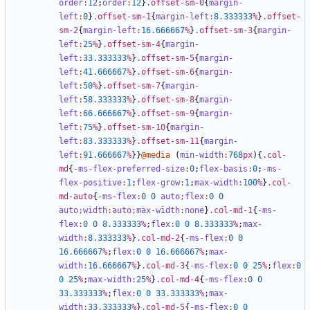
order
:
12
;
order
:
12
}
.offset-sm-0
{
margin-
left
:
0
}
.offset-sm-1
{
margin-left
:
8
.333333
%
}
.offset-
sm-2
{
margin-left
:
16
.666667
%
}
.offset-sm-3
{
margin-
left
:
25
%
}
.offset-sm-4
{
margin-
left
:
33
.333333
%
}
.offset-sm-5
{
margin-
left
:
41
.666667
%
}
.offset-sm-6
{
margin-
left
:
50
%
}
.offset-sm-7
{
margin-
left
:
58
.333333
%
}
.offset-sm-8
{
margin-
left
:
66
.666667
%
}
.offset-sm-9
{
margin-
left
:
75
%
}
.offset-sm-10
{
margin-
left
:
83
.333333
%
}
.offset-sm-11
{
margin-
left
:
91
.666667
%
}}
@media
(
min-width
:
768
px
){
.col-
md
{
-ms-flex-preferred-size
:
0
;
flex-basis
:
0
;
-ms-
flex-positive
:
1
;
flex-grow
:
1
;
max-width
:
100
%
}
.col-
md-auto
{
-ms-flex
:
0
0
auto;
flex
:
0
0
auto;
width
:
auto;
max-width
:
none
}
.col-md-1
{
-ms-
flex
:
0
0
8
.333333
%
;
flex
:
0
0
8
.333333
%
;
max-
width
:
8
.333333
%
}
.col-md-2
{
-ms-flex
:
0
0
16
.666667
%
;
flex
:
0
0
16
.666667
%
;
max-
width
:
16
.666667
%
}
.col-md-3
{
-ms-flex
:
0
0
25
%
;
flex
:
0
0
25
%
;
max-width
:
25
%
}
.col-md-4
{
-ms-flex
:
0
0
33
.333333
%
;
flex
:
0
0
33
.333333
%
;
max-
width
:
33
.333333
%
}
.col-md-5
{
-ms-flex
:
0
0