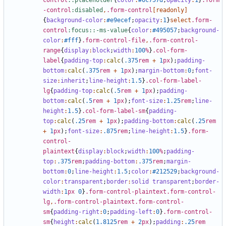
control
::placeholder
{
color
:
#6c757d
;
opacity
:
1
}
.form
-control
:disabled
,
.form-control
[
readonly
]
{
background-color
:
#e9ecef
;
opacity
:
1
}
select
.form-
control
:focus::-ms-value
{
color
:
#495057
;
background-
color
:
#fff
}
.form-control-file
,
.form-control-
range
{
display
:
block
;
width
:
100
%
}
.col-form-
label
{
padding-top
:
calc
(
.375
rem
+
1
px
);
padding-
bottom
:
calc
(
.375
rem
+
1
px
);
margin-bottom
:
0
;
font-
size
:
inherit
;
line-height
:
1
.5
}
.col-form-label-
lg
{
padding-top
:
calc
(
.5
rem
+
1
px
);
padding-
bottom
:
calc
(
.5
rem
+
1
px
);
font-size
:
1
.25
rem
;
line-
height
:
1
.5
}
.col-form-label-sm
{
padding-
top
:
calc
(
.25
rem
+
1
px
);
padding-bottom
:
calc
(
.25
rem
+
1
px
);
font-size
:
.875
rem
;
line-height
:
1
.5
}
.form-
control-
plaintext
{
display
:
block
;
width
:
100
%
;
padding-
top
:
.375
rem
;
padding-bottom
:
.375
rem
;
margin-
bottom
:
0
;
line-height
:
1
.5
;
color
:
#212529
;
background-
color
:
transparent
;
border
:
solid
transparent
;
border-
width
:
1
px
0
}
.form-control-plaintext.form-control-
lg
,
.form-control-plaintext.form-control-
sm
{
padding-right
:
0
;
padding-left
:
0
}
.form-control-
sm
{
height
:
calc
(
1
.8125
rem
+
2
px
);
padding
:
.25
rem