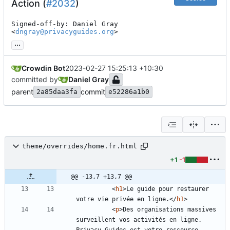
Action (
#2032
)
Signed-off-by: Daniel Gray 
<
dngray@privacyguides.org
>
...
Crowdin Bot
2023-02-27 15:25:13 +10:30
committed by
Daniel Gray
parent
commit
2a85daa3fa
e52286a1b0
theme/overrides/home.fr.html
+1
-1
@@ -13,7 +13,7 @@
<
h1
>
Le guide pour restaurer 
votre vie privée en ligne.
<
/
h1
>
<
p
>
Des organisations massives 
surveillent vos activités en ligne. 
Privacy Guides est votre ressource 