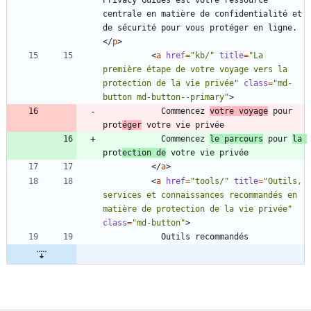
centrale en matière de confidentialité et 
de sécurité pour vous protéger en ligne.
<
/
p
>
<
a
href
=
"kb/"
title
=
"La 
première étape de votre voyage vers la 
protection de la vie privée"
class
=
"md-
button md-button--primary"
>
            Commencez 
votre voyage
 pour 
prot
éger
            Commencez 
le parcours
 pour 
la 
prot
ection de
<
/
a
>
<
a
href
=
"tools/"
title
=
"Outils, 
services et connaissances recommandés en 
matière de protection de la vie privée"
class
=
"md-button"
>